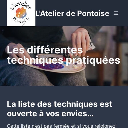
Aller
au
L'Atelier de Pontoise
contenu
Les différentes
techniques pratiquées
La liste des techniques est
ouverte à vos envies…
Cette liste n’est pas fermée et si vous rejoignez